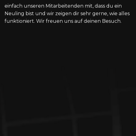
einfach unseren Mitarbeitenden mit, dass du ein
Neuling bist und wir zeigen dir sehr gerne, wie alles
funktioniert. Wir freuen uns auf deinen Besuch.