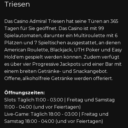
Triesen
Das Casino Admiral Triesen hat seine Türen an 365
Tagen für Sie geöffnet. Das Casino ist mit 99
Spielautomaten, darunter ein Multiroulette mit 6
Plätzen und 7 Spieltischen ausgestattet, an denen
American Roulette, Blackjack, UTH Poker und Easy
Hold'em gespielt werden können. Zudem verfügt
es über vier Progressive Jackpots und einer Bar mit
einem breiten Getränke- und Snackangebot.
Offene, alkoholfreie Getränke werden offeriert.
Öffnungszeiten:
Slots: Täglich 11:00 - 03:00 | Freitag und Samstag
11:00 - 04:00 (und vor Feiertagen)
Live-Game: Täglich 18:00 - 03:00 | Freitag und
Samstag 18:00 - 04:00 (und vor Feiertagen)